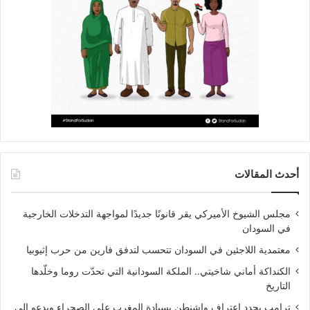
أحدث المقالات
مجلس الشيوخ الأميركي يقر قانونًا جديدًا لمواجهة التدخلات الخارجية
في السودان
معتمدية اللاجئين في السودان تتحسب لتدفق فارين من حرب إثيوبيا
الكنداكة أماني شاخيتي.. الملكة السودانية التي تحدّت روما وخلّدها
التاريخ
ترامب يجدد اعتراف واشنطن بسيادة المغرب على الصحراء ويدعو إلى