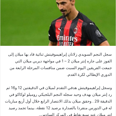
سجل النجم السويدي زلاتان إبراهيموفيتش ثنائية قاد بها ميلان إلى
الفوز على جاره إنتر ميلان 2 – 1 في مواجهة ديربي ميلان التي
جمعت الفريقين اليوم السبت ضمن منافسات المرحلة الرابعة من
الدوري الإيطالي لكرة القدم.
وسجل إبراهيموفيتش هدفي التقدم لميلان في الدقيقتين 12 و16 ثم
رد إنتر ميلان بهدف وحيد سجله النجم البلجيكي روميلو لوكاكو في
الدقيقة 29 . وحقق ميلان بذلك الانتصار الرابع خلال أول أربع مباريات
له في الدورس منفردا بالصدارة برصيد 12 نقطة، بينما تجمد رصيد
إنتر ميلان عند سبع نقاط في المركز السادس..