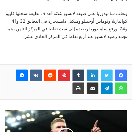
وتغلب سامبدوريا على ضيفه لاتسيو بثلاثة أهداف نظيفة سجلها فابيو
كوالياريلا وتوماس أوجييلو وميكيل دامسجارد في الدقائق 32 و41
و74. ورفع سامبدوريا رصيده إلى ست نقاط في المركز الثامن بينما
تجمد رصيد لاتسيو عند أربع نقاط في المركز الحادي عشر.
فيسبوك
تويتر
لينكدإن
بينتيريست
ماسنجر
واتساب
تيلقرام
مشاركة عبر البريد
طباعة