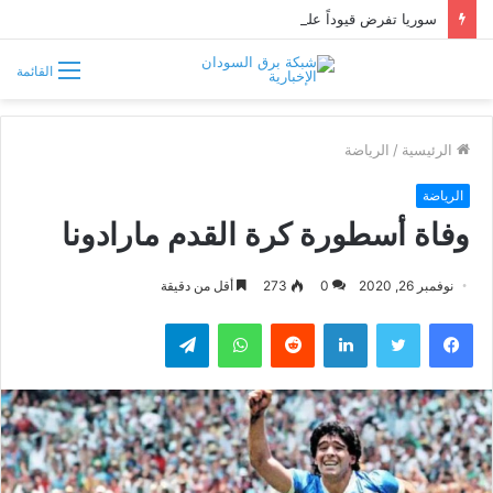
سوريا تفرض قيوداً على دخول السودانيين وتشترط موافقة مسبقة أو دعوة رسمية
القائمة
الرئيسية
/
الرياضة
الرياضة
وفاة أسطورة كرة القدم مارادونا
نوفمبر 26, 2020
0
273
أقل من دقيقة
فيسبوك
تويتر
لينكدإن
واتساب
تيلقرام