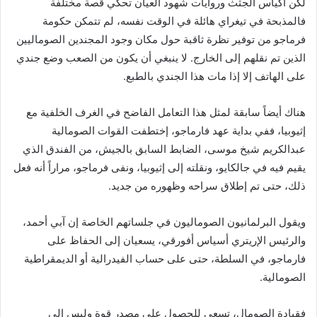
لكن أكياس الجثث وروايات شهود العيان تحكي قصة مختلفة
فالمذبحة في تيغراي هائلة في الوقت نفسه، لم تتمكن حكومة
فرماجو من توفير نظرة ثاقبة حول مكان وجود المجندين الصوماليين
الذين تم نقلهم إلى الخارج. لا ينبغي أن يكون من الصعب وضع جندي
على الهاتف إلا إذا مات هذا الجندي بالطبع.
هناك أيضاً سابقة لمثل هذا التعامل الفاضح في الغرف الخلفية مع
إثيوبيا، ففي بداية عهد فارماجو، إختطفت القوات الصومالية
عبدالكريم شيخ موسى، الضابط السابق بالجيش، من الفندق الذي
يقيم فيه في جالكايو، ونقلته إلى إثيوبيا، ونفى فرماجو، مراراً أنه فعل
ذلك، حتى تم إطلاق سراحه وظهوره من جديد.
ويقول البرلمانيون الصوماليون في جلساتهم الخاصة إن آبي أحمد،
والرئيس الإريتري أسياس أفورقي، يسعيان إلى الحفاظ على
فارماجو، في السلطة، حتى على حساب الفيدرالية أو الديمقراطية
الصومالية.
فقيادة الصومال، تسعى للحصول على مصدر قوة وليس إلى