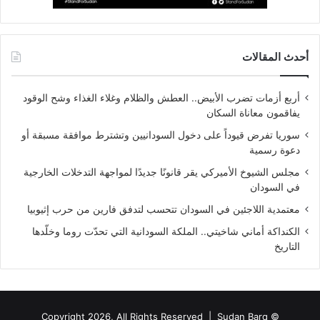
أحدث المقالات
أربع أزمات تضرب الأبيض.. العطش والظلام وغلاء الغذاء وشح الوقود
يفاقمون معاناة السكان
سوريا تفرض قيوداً على دخول السودانيين وتشترط موافقة مسبقة أو
دعوة رسمية
مجلس الشيوخ الأميركي يقر قانونًا جديدًا لمواجهة التدخلات الخارجية
في السودان
معتمدية اللاجئين في السودان تتحسب لتدفق فارين من حرب إثيوبيا
الكنداكة أماني شاخيتي.. الملكة السودانية التي تحدّت روما وخلّدها
التاريخ
Sudan Barq
© Copyright 2026, All Rights Reserved |