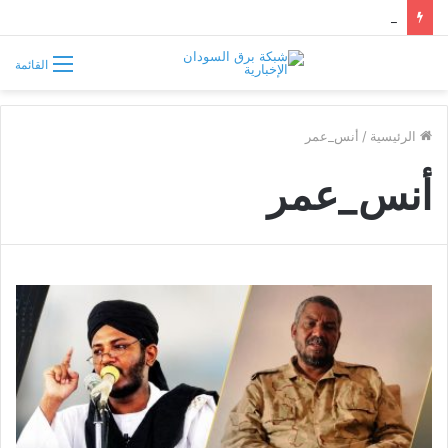
أربع أزمات تضرب الأبيض.. العطش والظلام وغلاء الغذاء وشح الوقود يفاقمون معاناة السكان
القائمة
الرئيسية
/
أنس_عمر
أنس_عمر