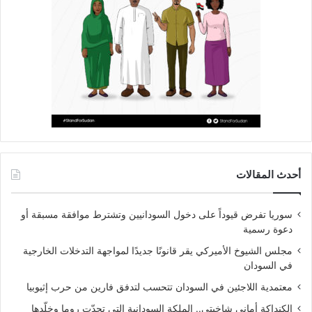
أحدث المقالات
سوريا تفرض قيوداً على دخول السودانيين وتشترط موافقة مسبقة أو
دعوة رسمية
مجلس الشيوخ الأميركي يقر قانونًا جديدًا لمواجهة التدخلات الخارجية
في السودان
معتمدية اللاجئين في السودان تتحسب لتدفق فارين من حرب إثيوبيا
الكنداكة أماني شاخيتي.. الملكة السودانية التي تحدّت روما وخلّدها