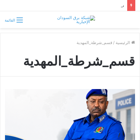
سوريا تفرض قيوداً على دخول السودانيين وتشترط موافقة مسبقة أو دعوة رسمية
القائمة
الرئيسية
/
قسم_شرطة_المهدية
قسم_شرطة_المهدية