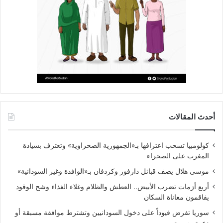
أحدث المقالات
كولومبيا تسحب اعترافها بـ«الجمهورية الصحراوية» وتعترف بسيادة
المغرب على الصحراء
موسى هلال يصف قبائل دارفور وكردفان بـ«الوافدة وغير السودانية»
أربع أزمات تضرب الأبيض.. العطش والظلام وغلاء الغذاء وشح الوقود
يفاقمون معاناة السكان
سوريا تفرض قيوداً على دخول السودانيين وتشترط موافقة مسبقة أو