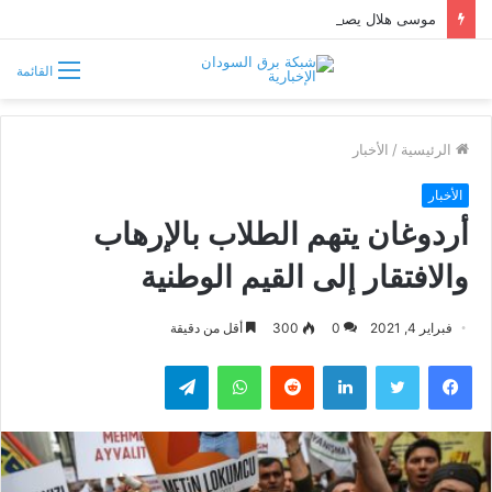
موسى هلال يصف قبائل دارفور وكردفان بـ«الوافدة وغير السودانية»
القائمة
الرئيسية
/
الأخبار
الأخبار
أردوغان يتهم الطلاب بالإرهاب
والافتقار إلى القيم الوطنية
فبراير 4, 2021
0
300
أقل من دقيقة
فيسبوك
تويتر
لينكدإن
واتساب
تيلقرام