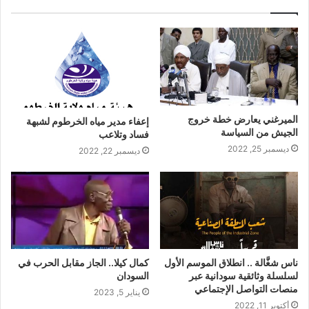
الميرغني يعارض خطة خروج
إعفاء مدير مياه الخرطوم لشبهة
الجيش من السياسة
فساد وتلاعب
ديسمبر 25, 2022
ديسمبر 22, 2022
ناس شغَّالة .. انطلاق الموسم الأول
كمال كيلا.. الجاز مقابل الحرب في
لسلسلة وثائقية سودانية عبر
السودان
منصات التواصل الإجتماعي
يناير 5, 2023
أكتوبر 11, 2022