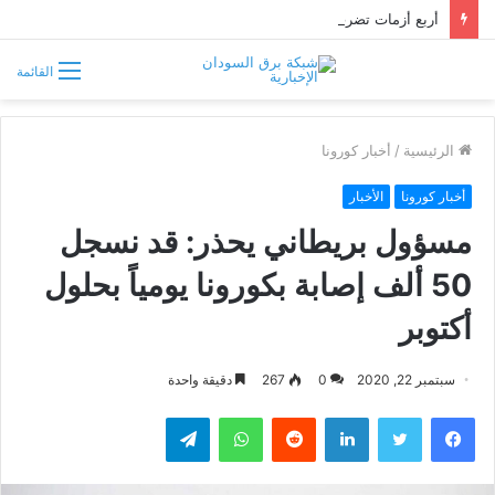
أربع أزمات تضرب الأبيض.. العطش والظلام وغلاء الغذاء وشح الوقود يفاقمون معاناة السكان
القائمة
الرئيسية
/
أخبار كورونا
أخبار كورونا
الأخبار
مسؤول بريطاني يحذر: قد نسجل
50 ألف إصابة بكورونا يومياً بحلول
أكتوبر
سبتمبر 22, 2020
0
267
دقيقة واحدة
فيسبوك
تويتر
لينكدإن
واتساب
تيلقرام