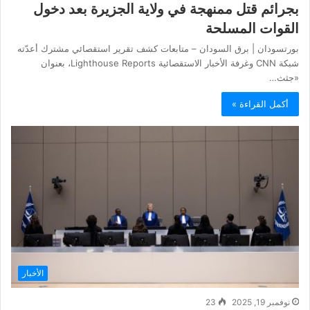
بجرائم قتل ممنهجة في ولاية الجزيرة بعد دخول
القوات المسلحة
بورتسودان | برق السودان – متابعات كشف تقرير استقصائي مشترك أعدّته
شبكة CNN وغرفة الأخبار الاستقصائية Lighthouse Reports، بعنوان
«جثث…
أكمل القراءة »
الأخبار
نوفمبر 19, 2025
23