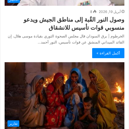
أبريل 19, 2026
8
وصول النور القُبة إلى مناطق الجيش ويدعو
منسوبي قوات تأسيس للانشقاق
الخرطوم | برق السودان قال مجلس الصحوة الثوري بقيادة موسى هلال، إن
القائد الميداني المنشق عن قوات تأسيس، النور أحمد…
أكمل القراءة »
تقارير