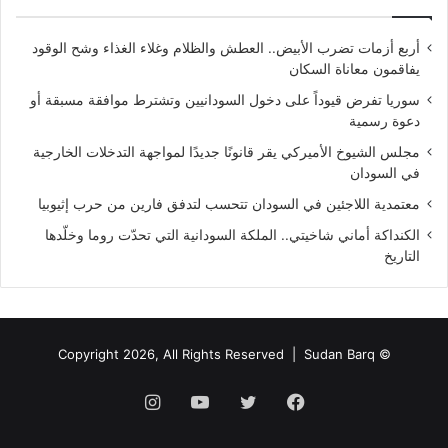
أربع أزمات تضرب الأبيض.. العطش والظلام وغلاء الغذاء وشح الوقود
يفاقمون معاناة السكان
سوريا تفرض قيوداً على دخول السودانيين وتشترط موافقة مسبقة أو
دعوة رسمية
مجلس الشيوخ الأميركي يقر قانونًا جديدًا لمواجهة التدخلات الخارجية
في السودان
معتمدية اللاجئين في السودان تتحسب لتدفق فارين من حرب إثيوبيا
الكنداكة أماني شاخيتي.. الملكة السودانية التي تحدّت روما وخلّدها
التاريخ
Sudan Barq
© Copyright 2026, All Rights Reserved |
فيسبوك
تويتر
يوتيوب
انستقرام