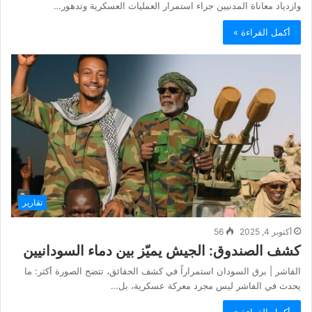
وازدياد معاناة المدنيين جراء استمرار العمليات العسكرية وتدهور…
أكمل القراءة »
تقارير
أكتوبر 4, 2025
56
كشف الصندوق: الجيش يميّز بين دماء السودانيين
الفاشر | برق السودان استمراراً في كشف الحقائق، تتضح الصورة أكثر: ما
يحدث في الفاشر ليس مجرد معركة عسكرية، بل…