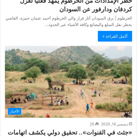
حظر الإمدادات من الخرطوم يُمهّد فعلياً لعزل
كردفان ودارفور عن السودان
الخرطوم | برق السودان أثار قرار والي الخرطوم أحمد عثمان حمزة، القاضي
بحظر نقل السلع والبضائع وكافة الأشياء عبر الحدود…
أكمل القراءة »
الأخبار
ديسمبر 16, 2025
25
«جثث في القنوات».. تحقيق دولي يكشف اتهامات