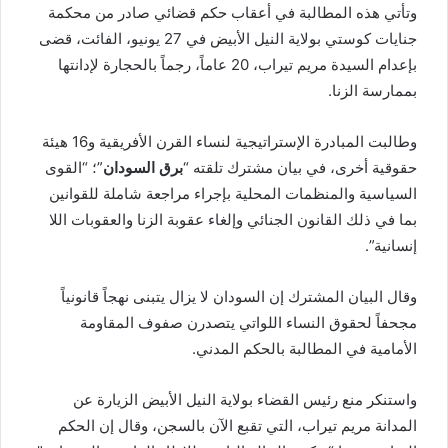
وتأتي هذه المطالبة في أعقاب حكم قضائي صادر من محكمة
جنايات كوستي بولاية النيل الأبيض في 27 يونيو، الفائت، قضى
بإعدام السيدة مريم تيراب، 20 عاماً، رجماً بالحجارة لإدانتها
بممارسة الزنا.
وطالبت المبادرة الإستراتيجية لنساء القرن الأفريقية و16 هيئة
حقوقية أخرى، في بيان مشترك تلقته “
برق
السودان
”؛ “القوى
السياسية والمنظمات المحلية بإجراء مراجعة شاملة للقوانين
بما في ذلك القانون الجنائي وإلغاء عقوبة الزنا والعقوبات اللا
إنسانية”.
وقال البيان المشترك إن السودان لا يزال يتبنى نهجاً قانونياً
مجحفاً لحقوق النساء اللواتي يتصدرن صفوف المقاومة
الأمامية في المطالبة بالحكم المدني.
واستنكر منع رئيس القضاء بولاية النيل الأبيض الزيارة عن
المدانة مريم تيراب، التي تقبع الآن بالسجن، وقال إن الحكم