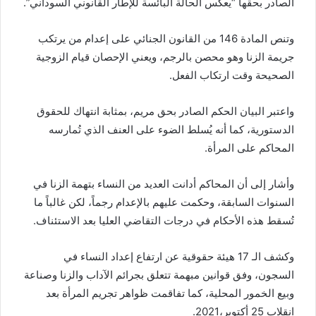
الصادر بحقها “يعكس الحالة البائسة للإطار القانوني السوداني”.
وتنص المادة 146 من القانون الجنائي على إعدام من يرتكب
جريمة الزنا وهو محصن بالرجم، ويعني الإحصان قيام الزوجية
الصحيحة وقت ارتكاب الفعل.
واعتبر البيان الحكم الصادر بحق مريم، بمثابة انتهاك للحقوق
الدستورية، كما أنه يُسلط الضوء على العنف الذي تُمارسه
المحاكم على المرأة.
وأشار إلى أن المحاكم أدانت العديد من النساء بتهمة الزنا في
السنوات السابقة، وحكمت عليهم بالإعدام رجماً، لكن غالباً ما
تُسقط هذه الأحكام في درجات التقاضي العليا بعد الاستئناف.
وكشف الـ 17 هيئة حقوقية عن ارتفاع إعداد النساء في
السجون، وفق قوانين مبهمة تتعلق بجرائم الآداب والزنا وصناعة
وبيع الخمور المحلية، كما تفاقمت ظواهر تجريم المرأة بعد
انقلاب 25 أكتوبر،2021.