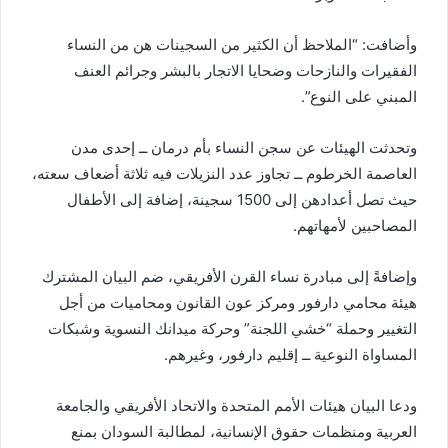
وأضافت: “الملاحظ أن الكثير من السجينات هن من النساء
الفقيرات والنازحات وضحايا الاتجار بالبشر وجرائم العنف
المبني على النوع”.
وتحدثت الهيئات عن سجن النساء بأم درمان ــ إحدى مدن
العاصمة الخرطوم ــ تجاوز عدد النزيلات فيه ثلاثة أضعاف سعته،
حيث تصل أعدادهن إلى 1500 سجينة، إضافة إلى الأطفال
المصاحبين لأمهاتهم.
وإضافةً إلى مبادرة نساء القرن الأفريقي، ضم البيان المشترك
هيئة محامي دارفور ومركز عون القانون ومحاميات من أجل
التغيير وحملة “خشي اللجنة” وحركة ميدانك النسوية وشبكات
المساواة النوعية ــ إقليم دارفور، وغيرهم.
ودعا البيان هيئات الأمم المتحدة والاتحاد الأفريقي والجامعة
العربية ومنظمات حقوق الإنسانية، لمطالبة السودان بمنع